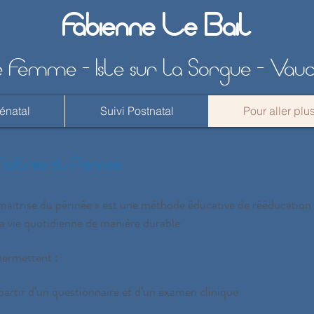
Fabienne Le Bail
 Femme - Isle sur la Sorgue - Vau
rénatal
Suivi Postnatal
Pour aller plus
itrise du Périnée
itrise du périnée » est une méthode éducative de rééducation p
a vie quotidienne de manière durable.
permettent :
 partir d’un questionnaire et d’un examen clinique