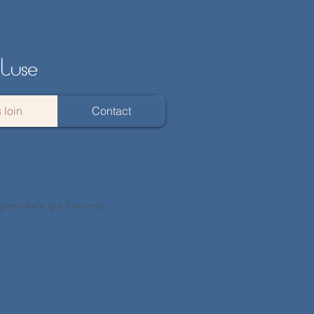
cluse
 loin
Contact
érinéale qui favorise