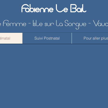
Fabienne Le Bail
 Femme - Isle sur la Sorgue - Vau
rénatal
Suivi Postnatal
Pour aller plus