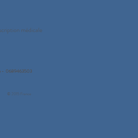
escription médicale
orgue - 0689463503
© 2015 France